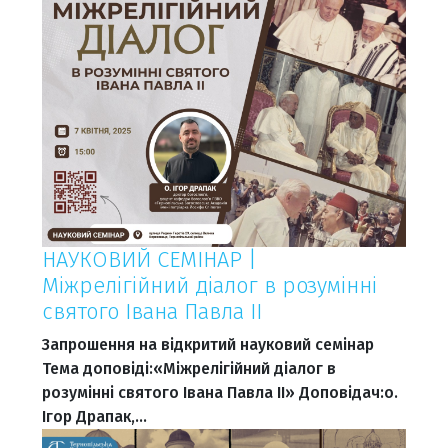
НАУКОВИЙ СЕМІНАР |
Міжрелігійний діалог в розумінні
святого Івана Павла ІІ
Запрошення на відкритий науковий семінар
Тема доповіді:«Міжрелігійний діалог в
розумінні святого Івана Павла ІІ» Доповідач:о.
Ігор Драпак,…