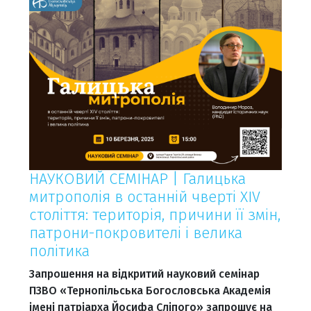
НАУКОВИЙ СЕМІНАР | Галицька
митрополія в останній чверті ХІV
століття: територія, причини її змін,
патрони-покровителі і велика
політика
Запрошення на відкритий науковий семінар
ПЗВО «Тернопільська Богословська Академія
імені патріарха Йосифа Сліпого» запрошує на