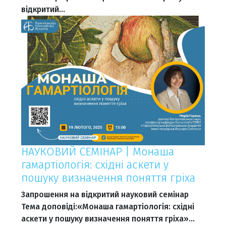
відкритий…
НАУКОВИЙ СЕМІНАР | Монаша
гамартіологія: східні аскети у
пошуку визначення поняття гріха
Запрошення на відкритий науковий семінар
Тема доповіді:«Монаша гамартіологія: східні
аскети у пошуку визначення поняття гріха»…