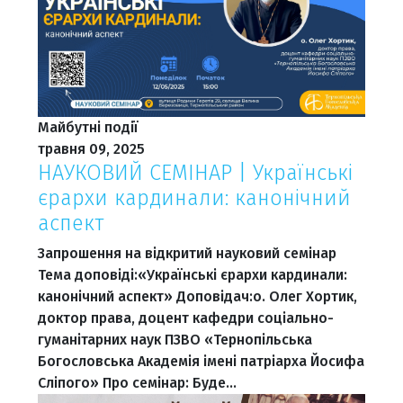
Майбутні події
травня 09, 2025
НАУКОВИЙ СЕМІНАР | Українські
єрархи кардинали: канонічний
аспект
Запрошення на відкритий науковий семінар
Тема доповіді:«Українські єрархи кардинали:
канонічний аспект» Доповідач:о. Олег Хортик,
доктор права, доцент кафедри соціально-
гуманітарних наук ПЗВО «Тернопільська
Богословська Академія імені патріарха Йосифа
Сліпого» Про семінар: Буде…