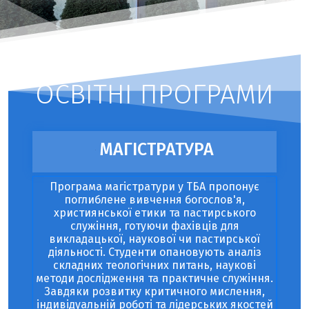
ОСВІТНІ ПРОГРАМИ
МАГІСТРАТУРА
Програма магістратури у ТБА пропонує
поглиблене вивчення богослов'я,
християнської етики та пастирського
служіння, готуючи фахівців для
викладацької, наукової чи пастирської
діяльності. Студенти опановують аналіз
складних теологічних питань, наукові
методи дослідження та практичне служіння.
Завдяки розвитку критичного мислення,
індивідуальній роботі та лідерських якостей